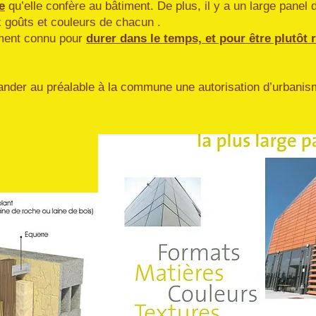
e
qu’elle confère au bâtiment. De plus, il y a un large pan
x goûts et couleurs de chacun .
ment connu pour
durer dans le temps, et pour être plutôt
emander au préalable à la commune une autorisation d’urbanism