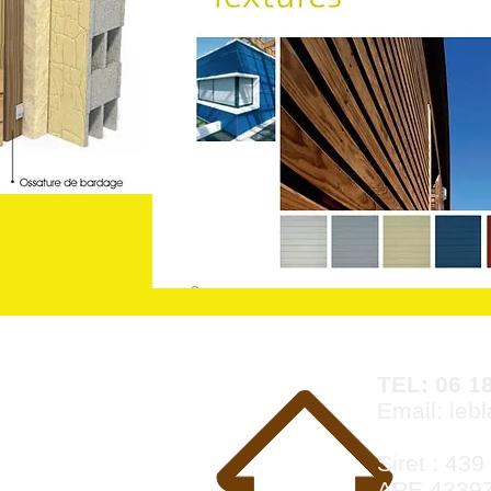
TEL: 06 18
Email:
leb
 MAUGES
Siret : 43
APE 4339