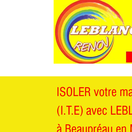
ISOLER votre mai
(I.T.E) avec LEB
à Beaupréau en 