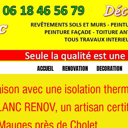
ACCUEIL
RENOVATION
DECORATION
son avec une isolation therm
LANC RENOV, un artisan certi
Mauges près de Cholet.