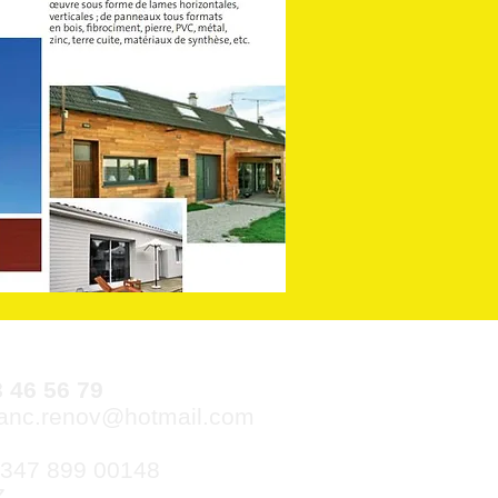
 46 56 79
lanc.renov@hotmail.com
9 347 899 00148
Z