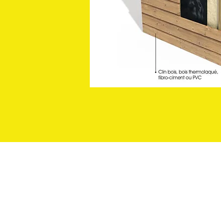
LEBLANC RENOV
18 rue du moulin foulon
49600 BEAUPREAU en